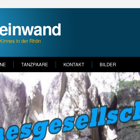
teinwand
Kirmes in der Rhön
INE
TANZPAARE
KONTAKT
BILDER